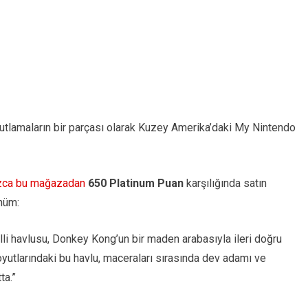
utlamaların bir parçası olarak Kuzey Amerika’daki My Nintendo
ızca bu mağazadan
650 Platinum Puan
karşılığında satın
ünüm:
alli havlusu, Donkey Kong’un bir maden arabasıyla ileri doğru
boyutlarındaki bu havlu, maceraları sırasında dev adamı ve
ta.”