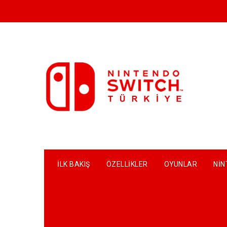
Skip
to
content
İLK BAKIŞ
ÖZELLIKLER
OYUNLAR
NIN