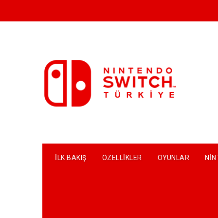
Skip
to
content
İLK BAKIŞ
ÖZELLIKLER
OYUNLAR
NIN