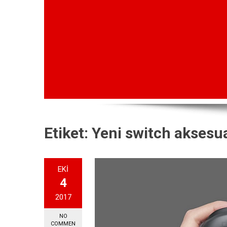
Etiket:
Yeni switch aksesua
EKI
4
2017
NO
COMMEN