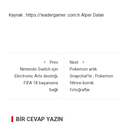
Kaynak : https://leadergamer .com.tr Alper Dalan
Prev
Next
Nintendo Switch için
Pokemon artık
Electronic Arts desteği,
Snapchat’te , Pokemon
FIFA 18 başarısına
filtresi komik
bağlı
fotoğraflar
BIR CEVAP YAZIN