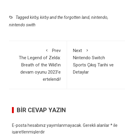
Tagged
kirby
,
kirby and the forgotten land
,
nintendo
,
nintendo swith
Prev
Next
The Legend of Zelda:
Nintendo Switch
Breath of the Wild’ın
Sports Çıkış Tarihi ve
devam oyunu 2023’e
Detaylar
ertelendi!
BIR CEVAP YAZIN
E-posta hesabınız yayımlanmayacak.
Gerekli alanlar
*
ile
işaretlenmişlerdir