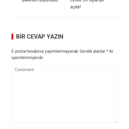
paketleri duyuruldu!
Eevee Ön Siparişe
açıldı!
BIR CEVAP YAZIN
E-posta hesabınız yayımlanmayacak.
Gerekli alanlar
*
ile
işaretlenmişlerdir