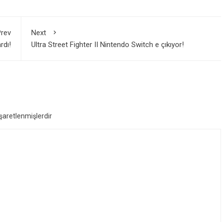
rev
Next
rdı!
Ultra Street Fighter II Nintendo Switch e çıkıyor!
işaretlenmişlerdir